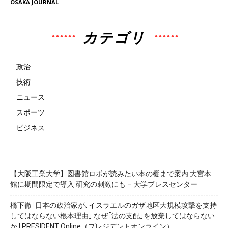
OSAKA JOURNAL
カテゴリ
政治
技術
ニュース
スポーツ
ビジネス
【大阪工業大学】図書館ロボが読みたい本の棚まで案内 大宮本
館に期間限定で導入 研究の刺激にも – 大学プレスセンター
橋下徹｢日本の政治家が､イスラエルのガザ地区大規模攻撃を支持
してはならない根本理由｣ なぜ｢法の支配｣を放棄してはならない
か | PRESIDENT Online（プレジデントオンライン）