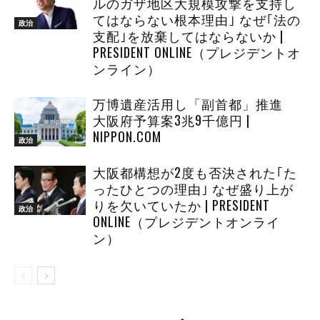
ルのガザ地区大規模攻撃を支持し
てはならない根本理由｣ なぜ｢法の
政治
支配｣を放棄してはならないか |
PRESIDENT ONLINE（プレジデントオ
ンライン）
万博遺産活用し「副首都」推進
大阪府予算案3兆9千億円 |
NIPPON.COM
政治
大阪都構想が2度も否決された｢た
ったひとつの理由｣ なぜ盛り上が
りを欠いていたか | PRESIDENT
政治
ONLINE（プレジデントオンライ
ン）