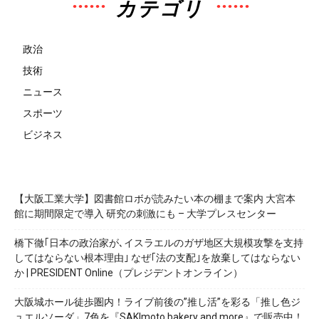
カテゴリ
政治
技術
ニュース
スポーツ
ビジネス
【大阪工業大学】図書館ロボが読みたい本の棚まで案内 大宮本
館に期間限定で導入 研究の刺激にも – 大学プレスセンター
橋下徹｢日本の政治家が､イスラエルのガザ地区大規模攻撃を支持
してはならない根本理由｣ なぜ｢法の支配｣を放棄してはならない
か | PRESIDENT Online（プレジデントオンライン）
大阪城ホール徒歩圏内！ライブ前後の”推し活”を彩る「推し色ジ
ュエルソーダ」7色を『SAKImoto bakery and more』で販売中！