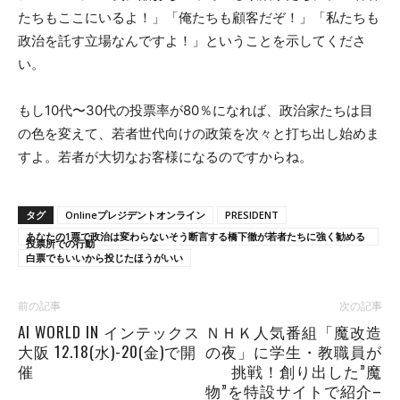
たちもここにいるよ！」「俺たちも顧客だぞ！」「私たちも
政治を託す立場なんですよ！」ということを示してくださ
い。
もし10代〜30代の投票率が80％になれば、政治家たちは目
の色を変えて、若者世代向けの政策を次々と打ち出し始めま
すよ。若者が大切なお客様になるのですからね。
タグ
Onlineプレジデントオンライン
PRESIDENT
あなたの1票で政治は変わらないそう断言する橋下徹が若者たちに強く勧める
投票所での行動
白票でもいいから投じたほうがいい
前の記事
次の記事
AI WORLD IN インテックス
ＮＨＫ人気番組「魔改造
大阪 12.18(水)-20(金)で開
の夜」に学生・教職員が
催
挑戦！創り出した”魔
物”を特設サイトで紹介–