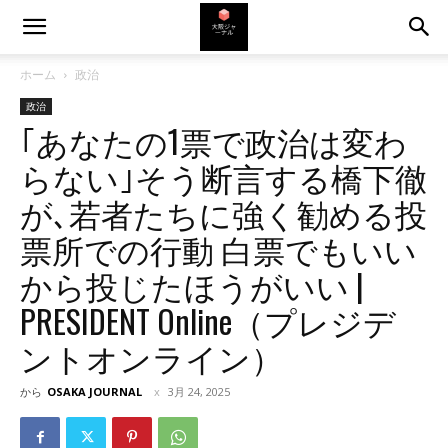
ホーム
政治
政治
｢あなたの1票で政治は変わ
らない｣そう断言する橋下徹
が､若者たちに強く勧める投
票所での行動 白票でもいい
から投じたほうがいい |
PRESIDENT Online（プレジデ
ントオンライン）
から
OSAKA JOURNAL
3月 24, 2025