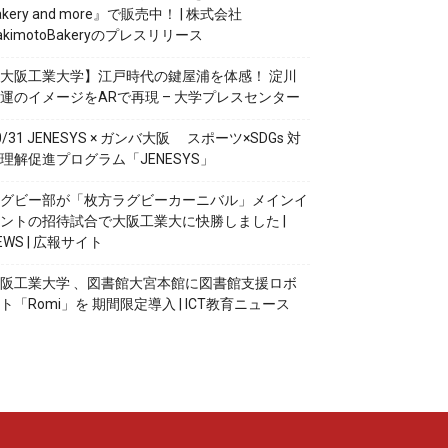
akery and more』で販売中！ | 株式会社
akimotoBakeryのプレスリリース
大阪工業大学】江戸時代の鍵屋浦を体感！ 淀川
運のイメージをARで再現 – 大学プレスセンター
0/31 JENESYS × ガンバ大阪 スポーツ×SDGs 対
理解促進プログラム「JENESYS」
グビー部が「枚方ラグビーカーニバル」メインイ
ントの招待試合で大阪工業大に快勝しました |
EWS | 広報サイト
阪工業大学 、図書館大宮本館に図書館支援ロボ
ト「Romi」を 期間限定導入 | ICT教育ニュース