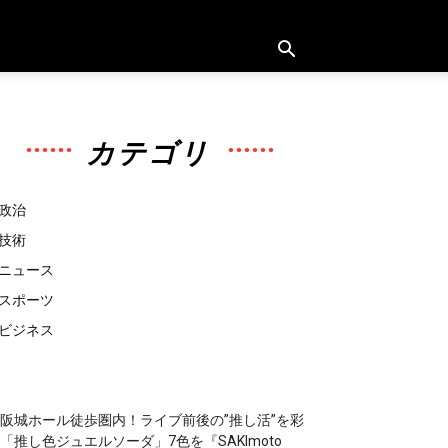
カテゴリ
政治
技術
ニュース
スポーツ
ビジネス
阪城ホール徒歩圏内！ライブ前後の”推し活”を彩
「推し色ジュエルソーダ」7色を『SAKImoto