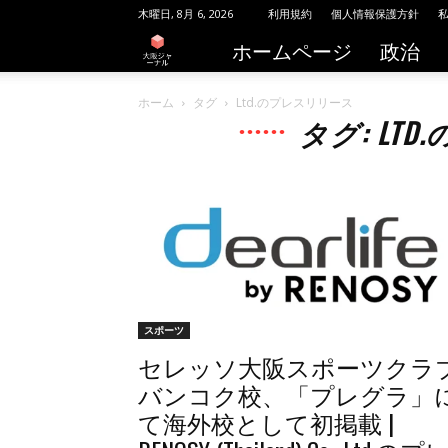
木曜日, 8月 6, 2026
利用規約
個人情報保護方針
ホームページ
政治
大
阪
ホーム
タグ
Ltd.のプレスリリース
タグ: LT
ジ
ャ
ー
ナ
ル
スポーツ
セレッソ大阪スポーツクラ
バンコク校、「プレグラ」
て海外校として初掲載 |