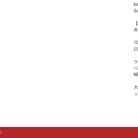
レ
b
S
【
舟
1
日
ラ
ベ
N
大
ッ
m