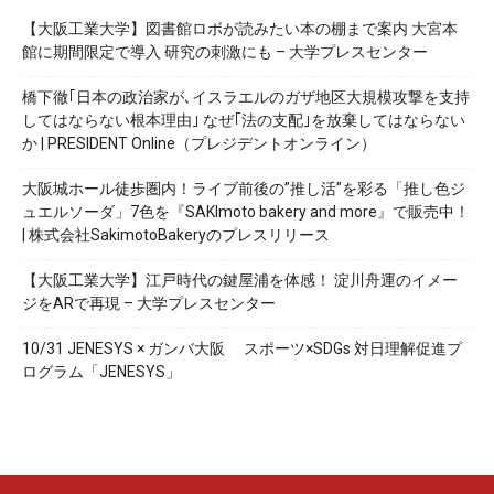
【大阪工業大学】図書館ロボが読みたい本の棚まで案内 大宮本
館に期間限定で導入 研究の刺激にも – 大学プレスセンター
橋下徹｢日本の政治家が､イスラエルのガザ地区大規模攻撃を支持
してはならない根本理由｣ なぜ｢法の支配｣を放棄してはならない
か | PRESIDENT Online（プレジデントオンライン）
大阪城ホール徒歩圏内！ライブ前後の”推し活”を彩る「推し色ジ
ュエルソーダ」7色を『SAKImoto bakery and more』で販売中！
| 株式会社SakimotoBakeryのプレスリリース
【大阪工業大学】江戸時代の鍵屋浦を体感！ 淀川舟運のイメー
ジをARで再現 – 大学プレスセンター
10/31 JENESYS × ガンバ大阪 スポーツ×SDGs 対日理解促進プ
ログラム「JENESYS」