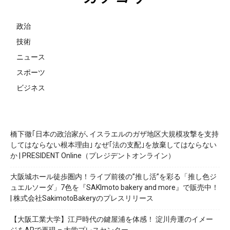
政治
技術
ニュース
スポーツ
ビジネス
橋下徹｢日本の政治家が､イスラエルのガザ地区大規模攻撃を支持
してはならない根本理由｣ なぜ｢法の支配｣を放棄してはならない
か | PRESIDENT Online（プレジデントオンライン）
大阪城ホール徒歩圏内！ライブ前後の”推し活”を彩る「推し色ジ
ュエルソーダ」7色を『SAKImoto bakery and more』で販売中！
| 株式会社SakimotoBakeryのプレスリリース
【大阪工業大学】江戸時代の鍵屋浦を体感！ 淀川舟運のイメー