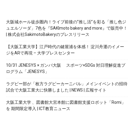
大阪城ホール徒歩圏内！ライブ前後の”推し活”を彩る「推し色ジ
ュエルソーダ」7色を『SAKImoto bakery and more』で販売中！
| 株式会社SakimotoBakeryのプレスリリース
【大阪工業大学】江戸時代の鍵屋浦を体感！ 淀川舟運のイメー
ジをARで再現 – 大学プレスセンター
10/31 JENESYS × ガンバ大阪 スポーツ×SDGs 対日理解促進プ
ログラム「JENESYS」
ラグビー部が「枚方ラグビーカーニバル」メインイベントの招待
試合で大阪工業大に快勝しました | NEWS | 広報サイト
大阪工業大学 、図書館大宮本館に図書館支援ロボット「Romi」
を 期間限定導入 | ICT教育ニュース