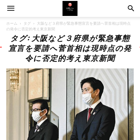
ホーム
タグ
大阪など３府県が緊急事態宣言を要請へ菅首相は現時点
の発令に否定的考え東京新聞
タグ: 大阪など３府県が緊急事態
宣言を要請へ菅首相は現時点の発
令に否定的考え東京新聞