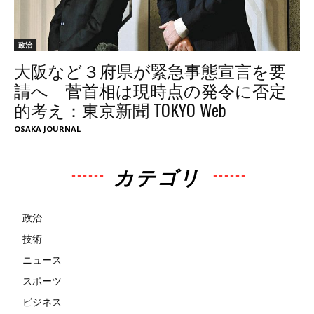
政治
大阪など３府県が緊急事態宣言を要
請へ 菅首相は現時点の発令に否定
的考え：東京新聞 TOKYO Web
OSAKA JOURNAL
カテゴリ
政治
技術
ニュース
スポーツ
ビジネス