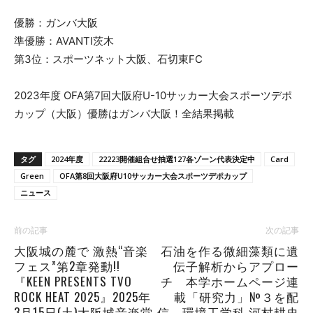
優勝：ガンバ大阪
準優勝：AVANTI茨木
第3位：スポーツネット大阪、石切東FC
2023年度 OFA第7回大阪府U-10サッカー大会スポーツデポ
カップ（大阪）優勝はガンバ大阪！全結果掲載
タグ
2024年度
22223開催組合せ抽選127各ゾーン代表決定中
Card
Green
OFA第8回大阪府U10サッカー大会スポーツデポカップ
ニュース
前の記事
次の記事
大阪城の麓で 激熱“音楽
石油を作る微細藻類に遺
フェス”第2章発動!!
伝子解析からアプロー
『KEEN PRESENTS TVO
チ 本学ホームページ連
ROCK HEAT 2025』2025年
載「研究力」№３を配
3月15日(土)大阪城音楽堂
信 環境工学科 河村耕史