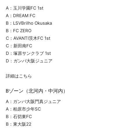
A：玉川学園FC 1st
A：DREAM FC
B：LSVBrilho Okusaka
B：FC ZERO
C：AVANTI茨木FC 1st
C：新田南FC
D：塚原サンクラブ 1st
D：ガンバ大阪ジュニア
詳細はこちら
Bゾーン（北河内・中河内）
A：ガンバ大阪門真ジュニア
A：柏原市少年SC
B：石切東FC
B：東大阪22