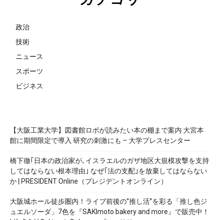
政治
技術
ニュース
スポーツ
ビジネス
【大阪工業大学】図書館ロボが読みたい本の棚まで案内 大宮本
館に期間限定で導入 研究の刺激にも – 大学プレスセンター
橋下徹｢日本の政治家が､イスラエルのガザ地区大規模攻撃を支持
してはならない根本理由｣ なぜ｢法の支配｣を放棄してはならない
か | PRESIDENT Online（プレジデントオンライン）
大阪城ホール徒歩圏内！ライブ前後の”推し活”を彩る「推し色ジ
ュエルソーダ」7色を『SAKImoto bakery and more』で販売中！