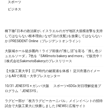
スポーツ
ビジネス
橋下徹｢日本の政治家が､イスラエルのガザ地区大規模攻撃を支持
してはならない根本理由｣ なぜ｢法の支配｣を放棄してはならない
か | PRESIDENT Online（プレジデントオンライン）
大阪城ホール徒歩圏内！ライブ前後の”推し活”を彩る「推し色ジ
ュエルソーダ」7色を『SAKImoto bakery and more』で販売中！
| 株式会社SakimotoBakeryのプレスリリース
【大阪工業大学】江戸時代の鍵屋浦を体感！ 淀川舟運のイメー
ジをARで再現 – 大学プレスセンター
10/31 JENESYS × ガンバ大阪 スポーツ×SDGs 対日理解促進プ
ログラム「JENESYS」
ラグビー部が「枚方ラグビーカーニバル」メインイベントの招待
試合で大阪工業大に快勝しました | NEWS | 広報サイト