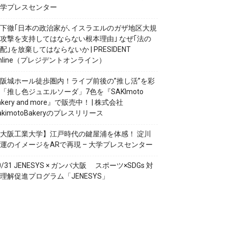
学プレスセンター
下徹｢日本の政治家が､イスラエルのガザ地区大規
攻撃を支持してはならない根本理由｣ なぜ｢法の
配｣を放棄してはならないか | PRESIDENT
nline（プレジデントオンライン）
阪城ホール徒歩圏内！ライブ前後の”推し活”を彩
「推し色ジュエルソーダ」7色を『SAKImoto
akery and more』で販売中！ | 株式会社
akimotoBakeryのプレスリリース
大阪工業大学】江戸時代の鍵屋浦を体感！ 淀川
運のイメージをARで再現 – 大学プレスセンター
0/31 JENESYS × ガンバ大阪 スポーツ×SDGs 対
理解促進プログラム「JENESYS」