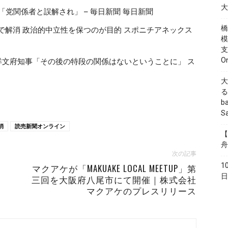
大
党関係者と誤解され」 – 毎日新聞 毎日新聞
橋
で解消 政治的中立性を保つのが目的 スポニチアネックス
模
支
O
洋文府知事「その後の特段の関係はないということに」 ス
大
る
b
S
消
読売新聞オンライン
【
舟
次の記事
1
マクアケが「MAKUAKE LOCAL MEETUP」第
日
三回を大阪府八尾市にて開催｜株式会社
マクアケのプレスリリース