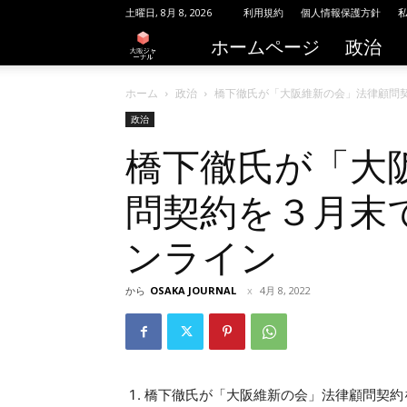
土曜日, 8月 8, 2026
利用規約
個人情報保護方針
ホームページ
政治
大
阪
ホーム
政治
橋下徹氏が「大阪維新の会」法律顧問契
政治
ジ
橋下徹氏が「大
ャ
問契約を３月末で
ー
ンライン
ナ
ル
から
OSAKA JOURNAL
4月 8, 2022
橋下徹氏が「大阪維新の会」法律顧問契約