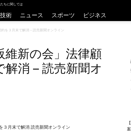
私たちに関しては
技術
ニュース
スポーツ
ビジネス
約を３月末で解消 – 読売新聞オンライン
阪維新の会」法律顧
解消 – 読売新聞オ
【
を３月末で解消 読売新聞オンライン
案