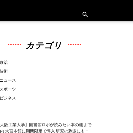
カテゴリ
政治
技術
ニュース
スポーツ
ビジネス
大阪工業大学】図書館ロボが読みたい本の棚まで
内 大宮本館に期間限定で導入 研究の刺激にも –