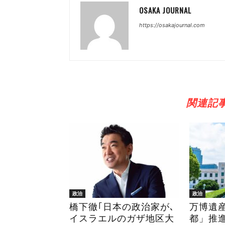
OSAKA JOURNAL
https://osakajournal.com
関連記
政治
政治
橋下徹｢日本の政治家が､
万博遺
イスラエルのガザ地区大
都」推