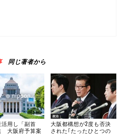
事
同じ著者から
政治
産活用し「副首
大阪都構想が2度も否決
進 大阪府予算案
された｢たったひとつの