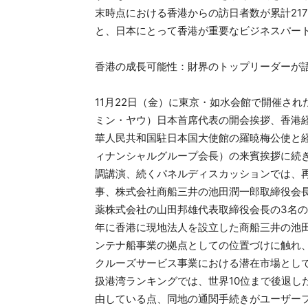
末時点における香港からの訪日者数が累計21
と、日本にとって香港が重要なビジネスパー
香港の成長可能性：財界のトップリーダーが
11月22日（金）に東京・如水会館で開催さ
ミン・ヤウ）日本首席代表の開会挨拶、香港
華人民共和国駐日本国大使館の羅暁梅公使と
ィナンシャルグループ会長）の来賓挨拶に続
調講演、続くパネルディスカッションでは、
事、株式会社商船三井の池田潤一郎取締役会
薬株式会社の山田邦雄代表取締役会長の3名の
年に香港に現地法人を設立した商船三井の池
ンテナ船事業の拠点としての位置づけに触れ、
クルーズサービス事業における潜在市場とし
扱港湾ランキングでは、世界10位まで後退し
由している点、同地の通関手続きがユーザー