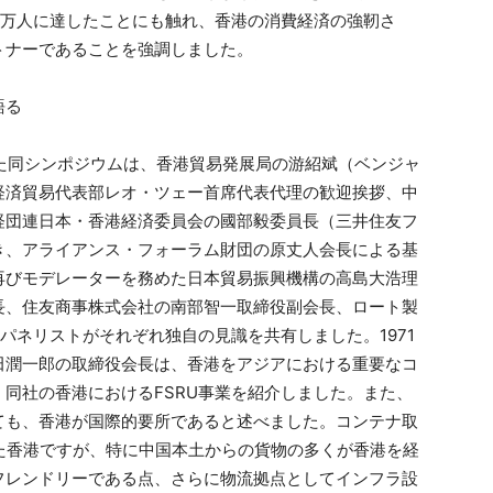
7万人に達したことにも触れ、香港の消費経済の強靭さ
トナーであることを強調しました。
語る
れた同シンポジウムは、香港貿易発展局の游紹斌（ベンジャ
経済貿易代表部レオ・ツェー首席代表代理の歓迎挨拶、中
経団連日本・香港経済委員会の國部毅委員長（三井住友フ
き、アライアンス・フォーラム財団の原丈人会長による基
再びモデレーターを務めた日本貿易振興機構の高島大浩理
長、住友商事株式会社の南部智一取締役副会長、ロート製
パネリストがそれぞれ独自の見識を共有しました。1971
田潤一郎の取締役会長は、香港をアジアにおける重要なコ
同社の香港におけるFSRU事業を紹介しました。また、
ても、香港が国際的要所であると述べました。コンテナ取
た香港ですが、特に中国本土からの貨物の多くが香港を経
フレンドリーである点、さらに物流拠点としてインフラ設