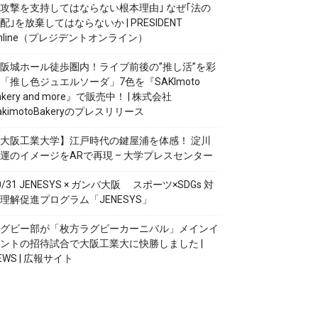
攻撃を支持してはならない根本理由｣ なぜ｢法の
配｣を放棄してはならないか | PRESIDENT
nline（プレジデントオンライン）
阪城ホール徒歩圏内！ライブ前後の”推し活”を彩
「推し色ジュエルソーダ」7色を『SAKImoto
akery and more』で販売中！ | 株式会社
akimotoBakeryのプレスリリース
大阪工業大学】江戸時代の鍵屋浦を体感！ 淀川
運のイメージをARで再現 – 大学プレスセンター
0/31 JENESYS × ガンバ大阪 スポーツ×SDGs 対
理解促進プログラム「JENESYS」
グビー部が「枚方ラグビーカーニバル」メインイ
ントの招待試合で大阪工業大に快勝しました |
EWS | 広報サイト