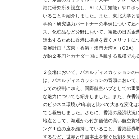
港に研究所を設立し、AI（人工知能）やロボ
いることを紹介しました。また、東北大学と
学術・研究協力パートナーの事例について述
ス、化粧品など分野において、複数の日系企
進出するために香港に拠点を置くメリットに
発展計画「広東・香港・澳門大湾区（GBA）」
が約２兆円とカナダ一国に匹敵する規模であ
２会場において、パネルディスカッションの
は、パネルディスカッションの冒頭において
しての役割に加え、国際航空ハブとしての重
な魅力についても紹介しました。また、在香
のビジネス環境が1年前と比べて大きな変化
ても報告しました。さらに、香港の経済状況
地点として、海運から付加価値の高い航空貨
ング１位の座を維持していること、香港証券取
するなど、世界と中国本土を繋ぐ役割を果たし