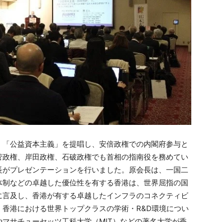
、「公益資本主義」を提唱し、安倍政権での内閣府参与と
菅政権、岸田政権、石破政権でも首相の指南役を務めてい
長がプレゼンテーションを行いました。原会長は、一国二
体制などの卓越した優位性を有する香港は、世界屈指の国
に言及し、香港が有する卓越したインフラのコネクティビ
香港における世界トップクラスの学術・R&D環境につい
マサチューセッツ工科大学（MIT）などの著名大学が香