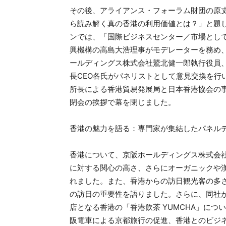
その後、アライアンス・フォーラム財団の原
ら読み解く真の香港の利用価値とは？」と題
ンでは、「国際ビジネスセンター／市場とし
興機構の高島大浩理事がモデレーターを務め、
ールディングス株式会社鷲北健一郎執行役員
長CEO各氏がパネリストとして意見交換を行い
所長による香港貿易発展局と日本香港協会の
閉会の挨拶で幕を閉じました。
香港の魅力を語る：専門家が集結したパネル
香港について、京阪ホールディングス株式会社
に対する関心の高さ、さらにオーガニックや
れました。また、香港からの訪日観光客の多
の訪日の重要性を語りました。さらに、同社
店となる香港の「香港飲茶 YUMCHA」につ
阪電車による京都旅行の促進、香港とのビジ