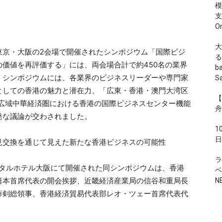
模
支
O
大
東京・大阪の2会場で開催されたシンポジウム「国際ビジ
る
価値を再評価する」には、両会場合計で約450名の業界
b
。シンポジウムには、各業界のビジネスリーダーや専門家
S
としての香港の魅力と潜在力、「広東・香港・澳門大湾区
【
 等の広域中華経済圏における香港の国際ビジネスセンター機能
舟
発な議論が交わされました。
1
日
見交換を通じて見えた新たな香港ビジネスの可能性
ラ
ネンタルホテル大阪にて開催された同シンポジウムは、香港
ベ
日本首席代表の開会挨拶、近畿経済産業局の信谷和重局長
N
薛剣総領事、香港経済貿易代表部レオ・ツェー首席代表代