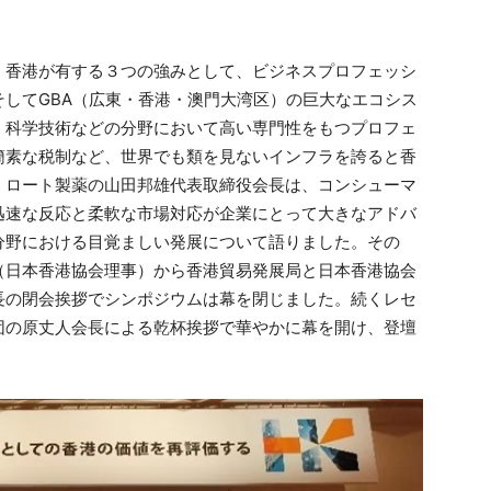
。
、香港が有する３つの強みとして、ビジネスプロフェッシ
してGBA（広東・香港・澳門大湾区）の巨大なエコシス
、科学技術などの分野において高い専門性をもつプロフェ
簡素な税制など、世界でも類を見ないインフラを誇ると香
。ロート製薬の山田邦雄代表取締役会長は、コンシューマ
迅速な反応と柔軟な市場対応が企業にとって大きなアドバ
分野における目覚ましい発展について語りました。その
（日本香港協会理事）から香港貿易発展局と日本香港協会
長の閉会挨拶でシンポジウムは幕を閉じました。続くレセ
団の原丈人会長による乾杯挨拶で華やかに幕を開け、登壇