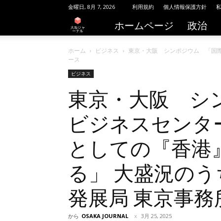
金曜日, 8月 7, 2026
利用規約
個人情報保護方針
ホームページ
政治
大
阪
ホーム
ビジネス
東京・大阪 シンポジウム 「国際
ース
ジ
ビジネス
東京・大阪 シ
ャ
ー
ビジネスセンタ
ナ
としての『香港
ル
る」 大盛況のう
発展局 東京事
から
OSAKA JOURNAL
3月 25, 2025