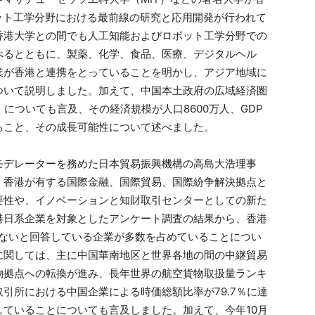
ット工学分野における最前線の研究と応用開発が行われて
香港大学との間でも人工知能およびロボット工学分野での
べるとともに、製薬、化学、食品、医療、デジタルヘル
業が香港と連携をとっていることを明かし、アジア地域に
ついて説明しました。加えて、中国本土政府の広域経済圏
についても言及、その経済規模が人口8600万人、GDP
ること、その成長可能性について述べました。
モデレーターを務めた日本貿易振興機構の高島大浩理事
、香港が有する国際金融、国際貿易、国際紛争解決拠点と
要性や、イノベーションと知財取引センターとしての新た
港日系企業を対象としたアンケート調査の結果から、香港
はないと回答している企業が多数を占めていることについ
に関しては、主に中国華南地区と世界各地の間の中継貿易
物拠点への転換が進み、長年世界の航空貨物取扱量ランキ
引所における中国企業による時価総額比率が79.7％に達
ていることについても言及しました。加えて、今年10月