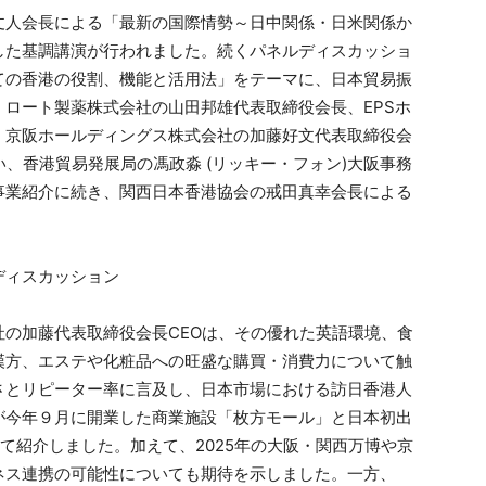
丈人会長による「最新の国際情勢～日中関係・日米関係か
した基調講演が行われました。続くパネルディスカッショ
ての香港の役割、機能と活用法」をテーマに、日本貿易振
ロート製薬株式会社の山田邦雄代表取締役会長、EPSホ
、京阪ホールディングス株式会社の加藤好文代表取締役会
、香港貿易発展局の馮政淼 (リッキー・フォン)大阪事務
事業紹介に続き、関西日本香港協会の戒田真幸会長による
ディスカッション
の加藤代表取締役会長CEOは、その優れた英語環境、食
漢方、エステや化粧品への旺盛な購買・消費力について触
さとリピーター率に言及し、日本市場における訪日香港人
が今年９月に開業した商業施設「枚方モール」と日本初出
いて紹介しました。加えて、2025年の大阪・関西万博や京
ネス連携の可能性についても期待を示しました。一方、