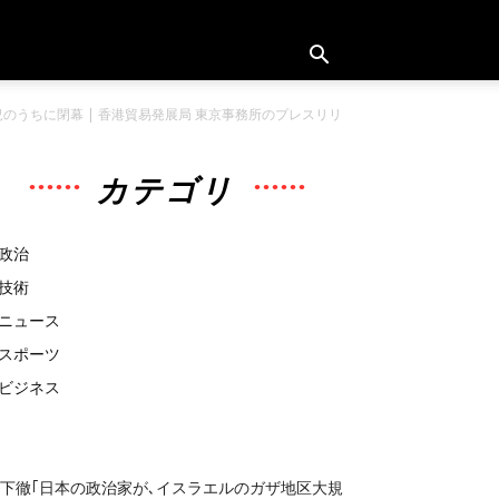
うちに閉幕 | 香港貿易発展局 東京事務所のプレスリリ
カテゴリ
政治
技術
ニュース
スポーツ
ビジネス
下徹｢日本の政治家が､イスラエルのガザ地区大規