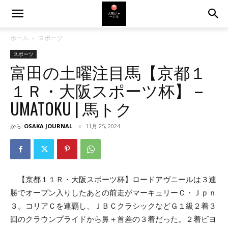
ホーム
スポーツ
スポーツ
富田の土曜注目馬【京都１
１Ｒ・大阪スポーツ杯】 –
UMATOKU | 馬トク
から
OSAKA JOURNAL
11月 25, 2024
【京都１１Ｒ・大阪スポーツ杯】ロードアヴニールは３連
勝でオープン入りしたあとの前走がマーキュリーＣ・Ｊｐｎ
３。コリアＣを連覇し、ＪＢＣクラシックなどＧ１級２着３
回のクラウンプライドから鼻＋首差の３着だった。２着ビヨ