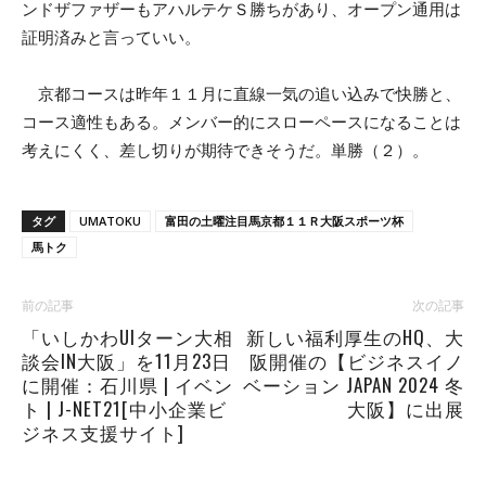
ンドザファザーもアハルテケＳ勝ちがあり、オープン通用は
証明済みと言っていい。
京都コースは昨年１１月に直線一気の追い込みで快勝と、
コース適性もある。メンバー的にスローペースになることは
考えにくく、差し切りが期待できそうだ。単勝（２）。
タグ
UMATOKU
富田の土曜注目馬京都１１Ｒ大阪スポーツ杯
馬トク
前の記事
次の記事
「いしかわUIターン大相
新しい福利厚生のHQ、大
談会IN大阪」を11月23日
阪開催の【ビジネスイノ
に開催：石川県 | イベン
ベーション JAPAN 2024 冬
ト | J-NET21[中小企業ビ
大阪】に出展
ジネス支援サイト]