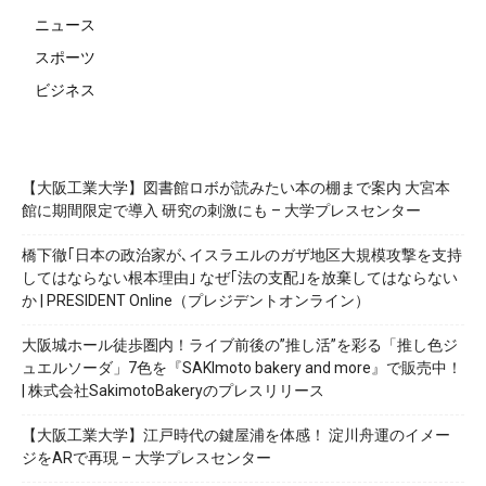
ニュース
スポーツ
ビジネス
【大阪工業大学】図書館ロボが読みたい本の棚まで案内 大宮本
館に期間限定で導入 研究の刺激にも – 大学プレスセンター
橋下徹｢日本の政治家が､イスラエルのガザ地区大規模攻撃を支持
してはならない根本理由｣ なぜ｢法の支配｣を放棄してはならない
か | PRESIDENT Online（プレジデントオンライン）
大阪城ホール徒歩圏内！ライブ前後の”推し活”を彩る「推し色ジ
ュエルソーダ」7色を『SAKImoto bakery and more』で販売中！
| 株式会社SakimotoBakeryのプレスリリース
【大阪工業大学】江戸時代の鍵屋浦を体感！ 淀川舟運のイメー
ジをARで再現 – 大学プレスセンター