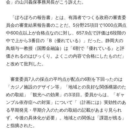
会」の山川義保事務局長がこう訴えた。
「ぼろぼろの報告書」とは、有識者でつくる政府の審査委
員会の審査結果報告書のことだ。5分野25項目で1000点満点
中600点以上が合格点なのに対し、657.9点で評価は6段階の
中で上から3番目の「B（優れている）」だった。静岡大の
鳥畑与一教授（国際金融論）は「6割で『優れている』と評
価されるのはびっくり。よくこの内容で合格にしたものだ」
と改めて批判した。
審査委員7人の採点の平均点が配点の6割を下回ったのは
「カジノ施設のデザイン等」「地域との良好な関係構築のた
めの取組」「観光への効果」の3項目。委員からは、「ギャ
ンブル依存症への対策」について「（計画には）実効性のあ
る早期発見・早期介入のための取組の記載があまり見られ
ず、今後の具体化が必要」。地域との関係は「課題が残る」
と指摘された。