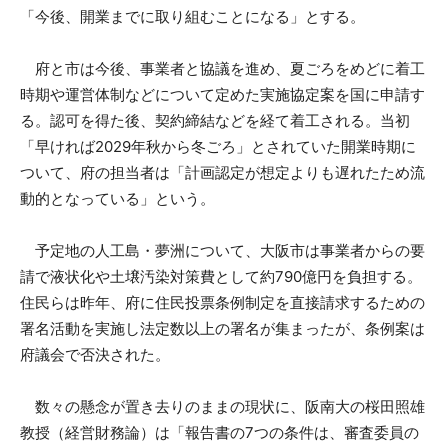
「今後、開業までに取り組むことになる」とする。
府と市は今後、事業者と協議を進め、夏ごろをめどに着工
時期や運営体制などについて定めた実施協定案を国に申請す
る。認可を得た後、契約締結などを経て着工される。当初
「早ければ2029年秋から冬ごろ」とされていた開業時期に
ついて、府の担当者は「計画認定が想定よりも遅れたため流
動的となっている」という。
予定地の人工島・夢洲について、大阪市は事業者からの要
請で液状化や土壌汚染対策費として約790億円を負担する。
住民らは昨年、府に住民投票条例制定を直接請求するための
署名活動を実施し法定数以上の署名が集まったが、条例案は
府議会で否決された。
数々の懸念が置き去りのままの現状に、阪南大の桜田照雄
教授（経営財務論）は「報告書の7つの条件は、審査委員の