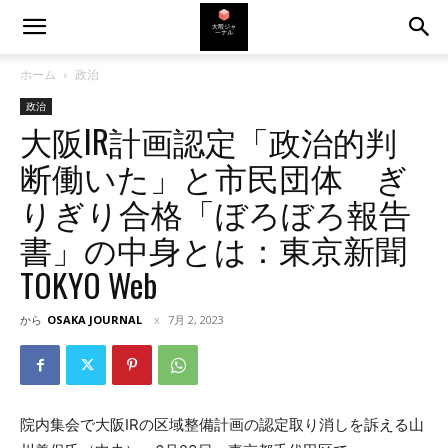
ホーム
政治
政治
大阪IR計画認定「政治的判
断働いた」と市民団体 ぎ
りぎり合格「ぼろぼろ報告
書」の中身とは：東京新聞
TOKYO Web
から
OSAKA JOURNAL
7月 2, 2023
院内集会で大阪IRの区域整備計画の認定取り消しを訴える山