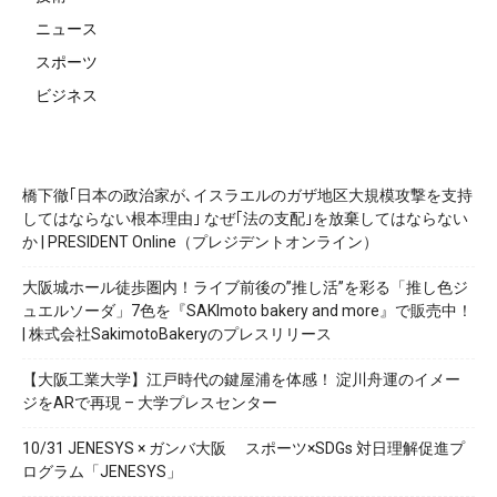
ニュース
スポーツ
ビジネス
橋下徹｢日本の政治家が､イスラエルのガザ地区大規模攻撃を支持
してはならない根本理由｣ なぜ｢法の支配｣を放棄してはならない
か | PRESIDENT Online（プレジデントオンライン）
大阪城ホール徒歩圏内！ライブ前後の”推し活”を彩る「推し色ジ
ュエルソーダ」7色を『SAKImoto bakery and more』で販売中！
| 株式会社SakimotoBakeryのプレスリリース
【大阪工業大学】江戸時代の鍵屋浦を体感！ 淀川舟運のイメー
ジをARで再現 – 大学プレスセンター
10/31 JENESYS × ガンバ大阪 スポーツ×SDGs 対日理解促進プ
ログラム「JENESYS」