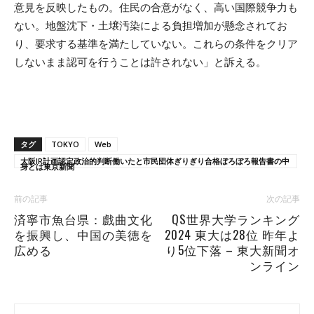
意見を反映したもの。住民の合意がなく、高い国際競争力も
ない。地盤沈下・土壌汚染による負担増加が懸念されてお
り、要求する基準を満たしていない。これらの条件をクリア
しないまま認可を行うことは許されない」と訴える。
タグ
TOKYO
Web
大阪IR計画認定政治的判断働いたと市民団体ぎりぎり合格ぼろぼろ報告書の中
身とは東京新聞
前の記事
次の記事
済寧市魚台県：戲曲文化
QS世界大学ランキング
を振興し、中国の美徳を
2024 東大は28位 昨年よ
広める
り5位下落 – 東大新聞オ
ンライン