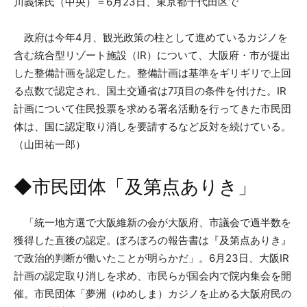
川義保氏（中央）＝6月23日、東京都千代田区で
政府は今年4月、観光政策の柱として進めているカジノを
含む統合型リゾート施設（IR）について、大阪府・市が提出
した整備計画を認定した。整備計画は基準をギリギリで上回
る点数で認定され、国土交通省は7項目の条件を付けた。IR
計画について住民投票を求める署名活動を行ってきた市民団
体は、国に認定取り消しを要請するなど反対を続けている。
（山田祐一郎）
◆市民団体「及第点ありき」
「統一地方選で大阪維新の会が大阪府、市議会で過半数を
獲得した直後の認定。ぼろぼろの報告書は『及第点ありき』
で政治的判断が働いたことが明らかだ」。6月23日、大阪IR
計画の認定取り消しを求め、市民らが国会内で院内集会を開
催。市民団体「夢洲（ゆめしま）カジノを止める大阪府民の