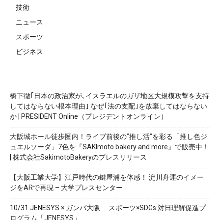
技術
ニュース
スポーツ
ビジネス
橋下徹｢日本の政治家が､イスラエルのガザ地区大規模攻撃を支持
してはならない根本理由｣ なぜ｢法の支配｣を放棄してはならない
か | PRESIDENT Online（プレジデントオンライン）
大阪城ホール徒歩圏内！ライブ前後の”推し活”を彩る「推し色ジ
ュエルソーダ」7色を『SAKImoto bakery and more』で販売中！
| 株式会社SakimotoBakeryのプレスリリース
【大阪工業大学】江戸時代の鍵屋浦を体感！ 淀川舟運のイメー
ジをARで再現 – 大学プレスセンター
10/31 JENESYS × ガンバ大阪 スポーツ×SDGs 対日理解促進プ
ログラム「JENESYS」