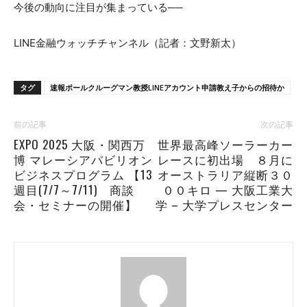
今後の動向に注目が集まっている──
LINE金融ウォッチチャンネル（記者：文野新太）
タグ
速報ポールクルーグマン教授LINEアカウント申請教え子からの招待か
前の記事
次の記事
EXPO 2025 大阪・関西万
世界最高峰ソーラーカー
博 マレーシアパビリオン
レースに初出場 ８月に
ビジネスプログラム 【13
オーストラリア縦断３０
週目(7/7～7/11) 商談
００キロ — 大阪工業大
会・セミナーの開催】
学 – 大学プレスセンター