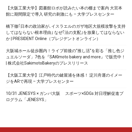
【大阪工業大学】図書館ロボが読みたい本の棚まで案内 大宮本
館に期間限定で導入 研究の刺激にも – 大学プレスセンター
橋下徹｢日本の政治家が､イスラエルのガザ地区大規模攻撃を支持
してはならない根本理由｣ なぜ｢法の支配｣を放棄してはならない
か | PRESIDENT Online（プレジデントオンライン）
大阪城ホール徒歩圏内！ライブ前後の”推し活”を彩る「推し色ジ
ュエルソーダ」7色を『SAKImoto bakery and more』で販売中！
| 株式会社SakimotoBakeryのプレスリリース
【大阪工業大学】江戸時代の鍵屋浦を体感！ 淀川舟運のイメー
ジをARで再現 – 大学プレスセンター
10/31 JENESYS × ガンバ大阪 スポーツ×SDGs 対日理解促進プ
ログラム「JENESYS」