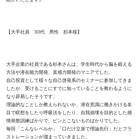
【大手社員 30代 男性 杉本様】
大手企業の社員である杉本さんは、学生時代から
脳を鍛える
方法や潜在能力開発、直感力開発のマニア
でした。
自己投資として様々な自己啓発系のセミナーに参加してきま
したが、受けるごとに
すでに知っていることを教わる
ように
なり辟易したそうです。
理論的なことしか教えられないか、潜在意識に働きかける名
目で瞑想をしたり呼吸法をしたり、自我崩壊を目的とした感
情発散訓練ばかりで、ピンとこないものばかりでした。
毎回
「こんなレベルか」「口だけ立派で理論先行」
だとフラ
ストレーションが溜まっていきました。